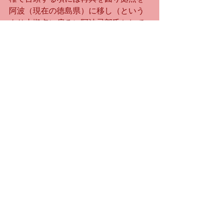
阿波（現在の徳島県）に移し（という
より本拠点に戻る）阿波忌部氏として
地方豪族になる。その後の全国進出に
おける拠点の一つが近畿地方の中央忌
部氏であり、その他も同じく各地区に
開拓進出した忌部氏も、元来出自が阿
波の天日鷲を祖神とする阿波忌部氏と
なる。古墳時代には蘇我氏に追従し神
事における祭具でも繁栄し、中央の朝
廷祭祀として中臣以上に君臨した。