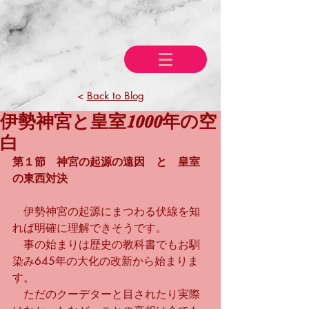
<
Back to Blog
伊勢神宮と皇室1000年の空
白
第１節　神宮の起源の遠因　と　皇室
の東西対決
　伊勢神宮の起源にまつわる伏線を知
れば明確に理解できそうです。
　事の始まりは歴史の教科書でもお馴
染み645年の大化の改新から始まりま
す。
　ただのクーデターと目されたり実際