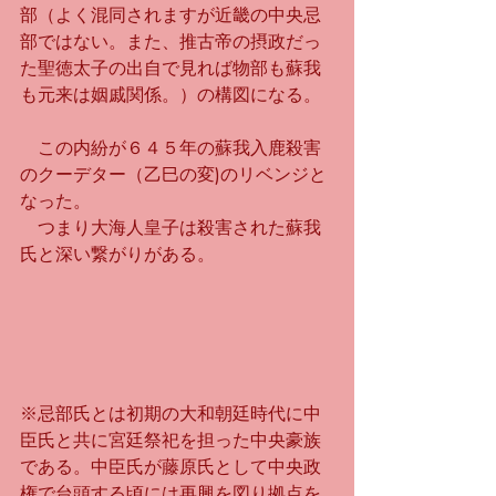
部（よく混同されますが近畿の中央忌
部ではない。また、推古帝の摂政だっ
た聖徳太子の出自で見れば物部も蘇我
も元来は姻戚関係。）の構図になる。
　この内紛が６４５年の蘇我入鹿殺害
のクーデター（乙巳の変)のリベンジと
なった。
　つまり大海人皇子は殺害された蘇我
氏と深い繋がりがある。
※忌部氏とは初期の大和朝廷時代に中
臣氏と共に宮廷祭祀を担った中央豪族
である。中臣氏が藤原氏として中央政
権で台頭する頃には再興を図り拠点を