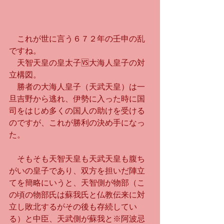
　これが世に言う６７２年の壬申の乱
ですね。
　天智天皇の皇太子🆚大海人皇子の対
立構図。
　勝者の大海人皇子（天武天皇）は一
旦吉野から逃れ、伊勢に入った時に国
司をはじめ多くの国人の助けを受ける
のですが、これが勝利の決め手になっ
た。
　そもそも天智天皇も天武天皇も腹ち
がいの皇子であり、双方を担いだ陣立
てを簡略にいうと、天智側が物部（こ
の頃の物部氏は蘇我氏と仏教伝来に対
立し敗北するがその後も存続してい
る）と中臣、天武側が蘇我と※阿波忌