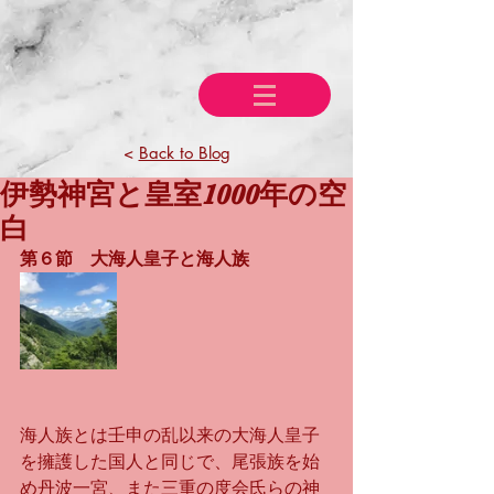
<
Back to Blog
伊勢神宮と皇室1000年の空
白
第６節　大海人皇子と海人族
海人族とは壬申の乱以来の大海人皇子
を擁護した国人と同じで、尾張族を始
め丹波一宮、また三重の度会氏らの神