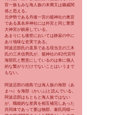
官一族もみな海人族の末裔又は姻戚関
係と思える。
元伊勢である丹後一宮の籠神社の奥宮
である真名井神社には外宮と同じ豊受
大神宮が鎮座している。
あまりにも後世においては静寂の中に
あり地味な史実である。
阿波忌部氏の直系である現当主の三木
氏の三木信男氏が、籠神社の82代宮司
海部氏と懇意にしているのは単に個人
的な繋がりだけでないことはいうまで
もない。
阿波忌部の徳島では海人族の海部（あ
まべ）を海部（かいふ)と読んでいる。
阿波忌部はもともと海人族ではない
が、職能的な差異を相互補完しあった
共同体であって要は物部、秦氏同様一